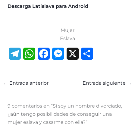
Descarga Latislava para Android
Mujer
Eslava
T
W
F
M
X
C
e
h
a
e
o
l
a
c
s
m
←
Entrada anterior
Entrada siguiente
→
e
t
e
s
p
g
s
b
e
a
9 comentarios en “Si soy un hombre divorciado,
r
A
o
n
r
¿aún tengo posibilidades de conseguir una
mujer eslava y casarme con ella?”
a
p
o
g
t