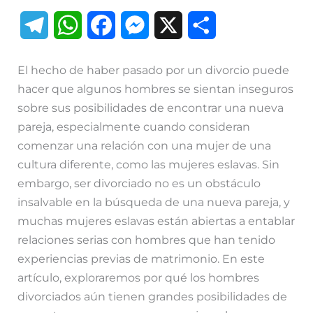
T
W
F
M
X
C
e
h
a
e
o
El hecho de haber pasado por un divorcio puede
l
a
c
s
m
hacer que algunos hombres se sientan inseguros
sobre sus posibilidades de encontrar una nueva
e
t
e
s
p
pareja, especialmente cuando consideran
g
s
b
e
a
comenzar una relación con una mujer de una
cultura diferente, como las mujeres eslavas. Sin
r
A
o
n
r
embargo, ser divorciado no es un obstáculo
a
p
o
g
t
insalvable en la búsqueda de una nueva pareja, y
muchas mujeres eslavas están abiertas a entablar
m
p
k
e
i
relaciones serias con hombres que han tenido
r
r
experiencias previas de matrimonio. En este
artículo, exploraremos por qué los hombres
divorciados aún tienen grandes posibilidades de