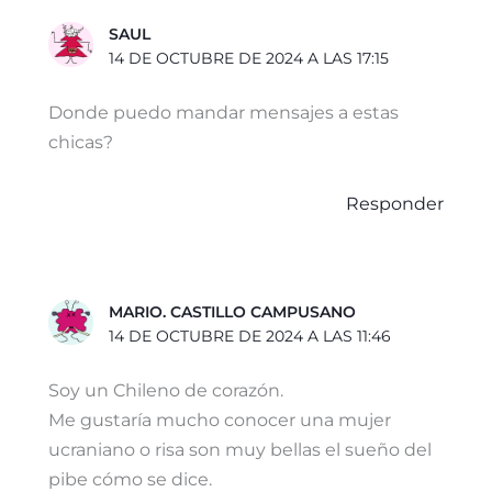
m
p
k
e
i
SAUL
r
r
14 DE OCTUBRE DE 2024 A LAS 17:15
Donde puedo mandar mensajes a estas
chicas?
Responder
MARIO. CASTILLO CAMPUSANO
14 DE OCTUBRE DE 2024 A LAS 11:46
Soy un Chileno de corazón.
Me gustaría mucho conocer una mujer
ucraniano o risa son muy bellas el sueño del
pibe cómo se dice.