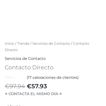
Inicio
/
Tienda
/
Servicios de Contacto
/ Contacto
Directo
Servicios de Contacto
Contacto Directo
(
17
valoraciones de clientes)
Valorado
17
El
El
€
97.94
€
57.93
con
4.53
de
5 en base a
precio
precio
⭐️ CONTACTA EL MISMO DÍA ⭐️
valoraciones
original
actual
de clientes
era:
es: