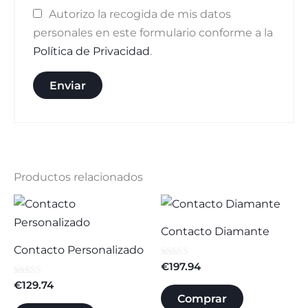
Autorizo la recogida de mis datos
personales en este formulario conforme a la
Política de Privacidad
.
Productos relacionados
Contacto Diamante
Contacto Personalizado
Valorado con
€
197.94
5.00
Valorado
€
129.74
de 5
con
Comprar
4.78