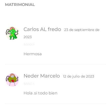
MATRIMONIAL
Carlos AL fredo
23 de septiembre de
2023
Valorado
Hermosa
con
4
de 5
Neder Marcelo
12 de julio de 2023
Valorado
Hola .si todo bien
con
4
de 5