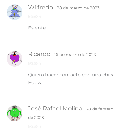
Wilfredo
28 de marzo de 2023
Valorado con
Eslente
5
de 5
Ricardo
16 de marzo de 2023
Valorado
Quiero hacer contacto con una chica
con
4
de 5
Eslava
José Rafael Molina
28 de febrero
de 2023