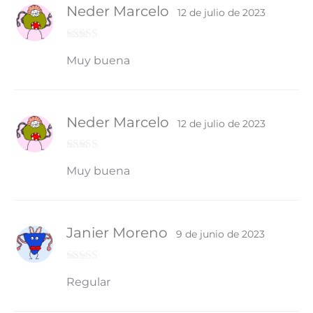
Neder Marcelo
12 de julio de 2023
Valorado
Muy buena
con
4
de 5
Neder Marcelo
12 de julio de 2023
Valorado
Muy buena
con
4
de 5
Janier Moreno
9 de junio de 2023
Valorad
Regular
o con
3
de 5