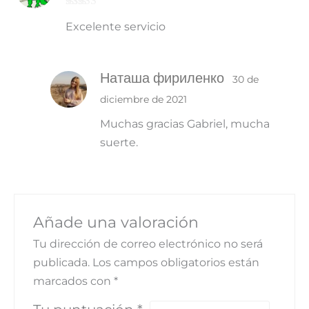
Valorado con
Excelente servicio
5
de 5
Наташа фириленко
30 de
diciembre de 2021
Muchas gracias Gabriel, mucha
suerte.
Añade una valoración
Tu dirección de correo electrónico no será
publicada.
Los campos obligatorios están
marcados con
*