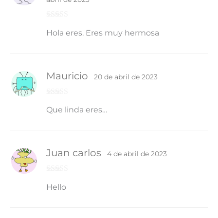
Valorado
Hola eres. Eres muy hermosa
con
4
de 5
Mauricio
20 de abril de 2023
Valorado con
Que linda eres…
5
de 5
Juan carlos
4 de abril de 2023
Valorado con
Hello
5
de 5