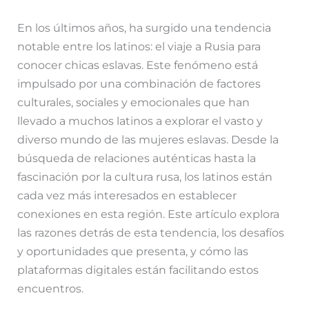
e
h
a
e
o
En los últimos años, ha surgido una tendencia
l
a
c
s
m
notable entre los latinos: el viaje a Rusia para
conocer chicas eslavas. Este fenómeno está
e
t
e
s
p
impulsado por una combinación de factores
g
s
b
e
a
culturales, sociales y emocionales que han
llevado a muchos latinos a explorar el vasto y
r
A
o
n
r
diverso mundo de las mujeres eslavas. Desde la
a
p
o
g
t
búsqueda de relaciones auténticas hasta la
fascinación por la cultura rusa, los latinos están
m
p
k
e
i
cada vez más interesados en establecer
r
r
conexiones en esta región. Este artículo explora
las razones detrás de esta tendencia, los desafíos
y oportunidades que presenta, y cómo las
plataformas digitales están facilitando estos
encuentros.