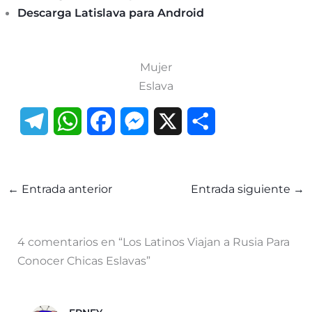
Descarga Latislava para Android
Mujer
Eslava
T
W
F
M
X
C
e
h
a
e
o
l
a
c
s
m
←
Entrada anterior
Entrada siguiente
→
e
t
e
s
p
g
s
b
e
a
4 comentarios en “Los Latinos Viajan a Rusia Para
r
A
o
n
r
Conocer Chicas Eslavas”
a
p
o
g
t